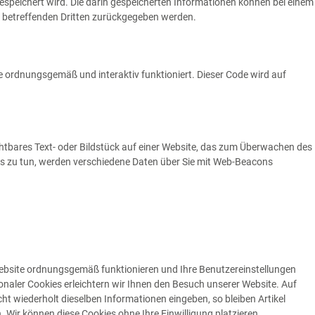
espeichert wird. Die darin gespeicherten Informationen können bei einem
r betreffenden Dritten zurückgegeben werden.
e ordnungsgemäß und interaktiv funktioniert. Dieser Code wird auf
ichtbares Text- oder Bildstück auf einer Website, das zum Überwachen des
es zu tun, werden verschiedene Daten über Sie mit Web-Beacons
 Website ordnungsgemäß funktionieren und Ihre Benutzereinstellungen
ionaler Cookies erleichtern wir Ihnen den Besuch unserer Website. Auf
t wiederholt dieselben Informationen eingeben, so bleiben Artikel
. Wir können diese Cookies ohne Ihre Einwilligung platzieren.